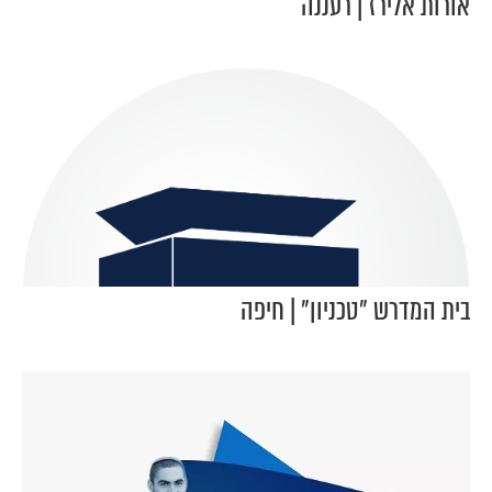
אורות אלירז | רעננה
בית המדרש "טכניון" | חיפה