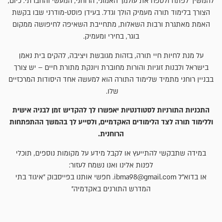
להמשיך לפתח ולטפח את עולמך האמוני, הרוחני, המעשי והחברתי. כיום,
הצורך בלימוד תורה מעמיק הולך וגדל. בעידן פוסט-מודרני שבו בקשת
האמת מאתגרת ורבות השאלות, מתחייבת השאיפה לחיפושה ממקום
בוגר, בחירי ומעמיק.
על מנת לחיות חיי תורה, בזהות מגובשת ויציבה, להקים בית נאמן
בישראל ולבנות זוגיות והורות מחוברת ויונקת מתורת חיים – יש צורך
בבניין רוחני מתמיד שלימוד התורה הוא למעשה אחד היסודות המרכזיים
שלו.
התכניות התורניות לסטודנטיות יאפשרו לך להקדיש זמן לבניה אישית
וללימוד תורה לצד הלימודים האקדמיים, ולסייע לך בהמשך ההתפתחות
הרוחנית.
במידה שתבקשי להתייעץ או לקבל מידע על מקומות נוספים, תוכלי
לפנות אלינו ואנו נשמח לעזור:
או בדוא"ל ibma98@gmail.com. חפשי אותנו בפייסבוק "איגוד בתי
המדרש התורנים באקדמיה"