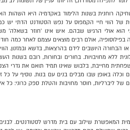
א לומר לתפילה מסודרת;) זה יותר עניין של תשומת לב מבע
חיקה רוחנית בשנות הלימוד באקדמיה היא השהות האי
 של הווי חיי הקמפוס על נפש הסטודנט הדתי יש כמוב
ני הוא אולי הרגיש שבהם. איש אינו 'חוזר בשאלה' 
בפילוסופיה, אולם רבים מוצאים עצמם לאחר כמה חודש
ו הבחורה היושבים לידם בהרצאות, בדשא ובמזנון. הוו
נית ללא מחויבויות. בחורים ובחורות, רובם בשנות ה
שפחתית מחייבת, בלבוש שאינו תמיד תואם את גדרי הצנ
וכלה באופן שבו מבלים בנים עם בנות. נוסיף על כל
 של ליברליות, חוסר מחויבות והטלת ספק כרוני: כל אל
מית המאפשרת שילוב עם בית מדרש לסטודנטים. לבנים י