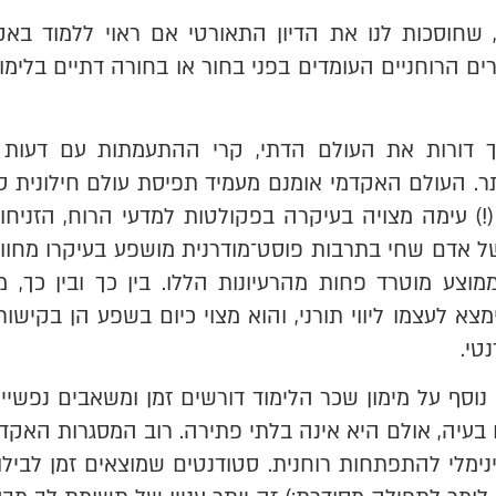
שחוסכות לנו את הדיון התאורטי אם ראוי ללמוד באק
 הרוחניים העומדים בפני בחור או בחורה דתיים בלימו
דורות את העולם הדתי, קרי ההתעמתות עם דעות כ
ר. העולם האקדמי אומנם מעמיד תפיסת עולם חילונית ס
) עימה מצויה בעיקרה בפקולטות למדעי הרוח, הזניחו
אדם שחי בתרבות פוסט־מודרנית מושפע בעיקרו מחוויו
וצע מוטרד פחות מהרעיונות הללו. בין כך ובין כך, 
צא לעצמו ליווי תורני, והוא מצוי כיום בשפע הן בקיש
טי.
נוסף על מימון שכר הלימוד דורשים זמן ומשאבים נפשיים
ם בעיה, אולם היא אינה בלתי פתירה. רוב המסגרות האקד
נימלי להתפתחות רוחנית. סטודנטים שמוצאים זמן לבילוי