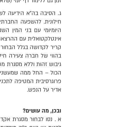
זמן גם ללימוד דף יומי (של
ג. הסיבה בה"א הידיעה לש
חילונית. להשפעה החברתית
היומיומי עם בני המין הש
אינטלקטואלית עם ההרצאה 
קריר לקדושה בגלל הבחור א
בהווי של חברה צעירה חילו
גיבוש זהות וללא מסגרת מ
הכול – החל ממה שמעשנים 
פרוגרסיבית המטיפה לתכנים
אדיר על הנפש.
ובכן, מה עושים?
א . נסו לבחור מסגרת אקד