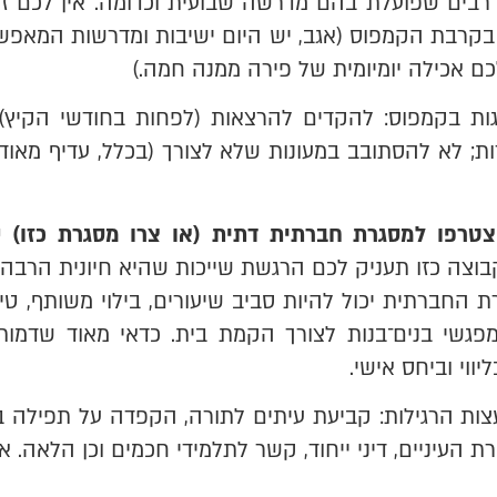
 רבים שפועלת בהם מדרשה שבועית וכדומה. אין לכם ז
קרבת הקמפוס (אגב, יש היום ישיבות ומדרשות המאפשרו
כם אכילה יומיומית של פירה ממנה חמה.)
גות בקמפוס: להקדים להרצאות (לפחות בחודשי הקיץ)
ות; לא להסתובב במעונות שלא לצורך (בכלל, עדיף מאוד
טרפו למסגרת חברתית דתית (או צרו מסגרת כזו) 
וצה כזו תעניק לכם הרגשת שייכות שהיא חיונית הרבה י
החברתית יכול להיות סביב שיעורים, בילוי משותף, טיו
מפגשי בנים־בנות לצורך הקמת בית. כדאי מאוד שדמו
ווי וביחס אישי.
צות הרגילות: קביעת עיתים לתורה, הקפדה על תפילה במני
ת העיניים, דיני ייחוד, קשר לתלמידי חכמים וכן הלאה. אי