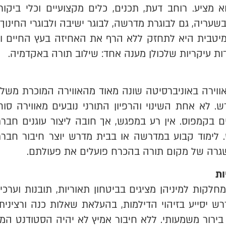
 מציע. רוחב דעת, תכנים, כלים מקצועיים וכלי ביק
עריה, גם לבוגרת מדרשה, לבוגר ישיבה ולבוגרי החינוך 
טבית היא לתחזק ללא הרף את האחיזה בעץ החיים ול
ת עיקריות שלכולן מענה אחד: שילוב תורה באקדמיה.
אווירה באוניברסיטה שונה מאוד מהאווירה המוכרת משל
. לא אחת השינוי והרפיון התורני נובעים מאווירה סו
ים בקמפוס. אין רע במפגש, אך חובה ליצור עוגנים חב
 לימוד קבוע במדרשה או בבית מדרש יוצר חיבור חברת
ושגרה של מקום תורה בהכרח פועלים את פעולתם.
ות
לקות למיניהן מציגים בביטחון תאוריות, תובנות וערכ
רש יסייע בזיהוי הדילמות, בהעלאת שאלות כנה ורצינית
ירור משמעותי. ללא חיבור אמיץ לא יהיה הסטודנט המצ