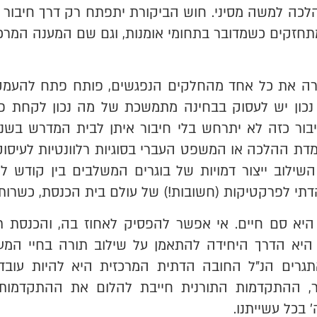
כה למשה מסיני. חוש הביקורת יתפתח רק דרך חיבור לת
תחזקים כשמדובר בתחומי אומנות, וגם שם המענה המרכז
רה את כל אחד מהחלקים הנפגשים, פותח פתח להעמקה
 נכון יש לעסוק בבחינה מתמשכת של מה נכון לקחת פנ
יבור כזה לא יתרחש בלי חיבור איתן לבית המדרש בשנ
עמדת ההלכה או המשפט העברי בסוגיות רלוונטיות לעיסוק
ילוב ייצור דמויות של בוגרים המשלבים בין קודש לחו
תי לפרקטיקות (חשובות!) של עולם בית הכנסת, כשרות ו
היא סם חיים. אי אפשר להפסיק לאחוז בה, והכנסת ת
יא הדרך היחידה להתאמן על שילוב תורה בחיי המעשה
גרים הנ"ל החובה הדתית המרכזית היא להיות עובד
ר, ההתקדמות התורנית חייבת להלום את ההתקדמות
' בכל עשייתנו.