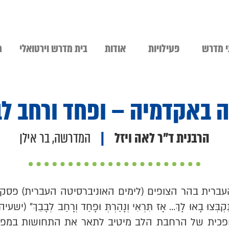
 מדרש
פעילויות
אודות
בית מדרש וירטואלי
מ
 באקדמיה – ופחד ורחב ל
הרבנית ד"ר לאה ויזל
|
המדרשה, בר אילן
ברית בהר הצופים (לימים האוניברסיטה העברית) פסק
לָּם נִקְבְּצוּ בָאוּ לָךְ… אָז תִּרְאִי וְנָהַרְתְּ וּפָחַד וְרָחַב לְבָבֵ
הופכית של הרחבת הלב מיטיב לתאר את התחושות במפ