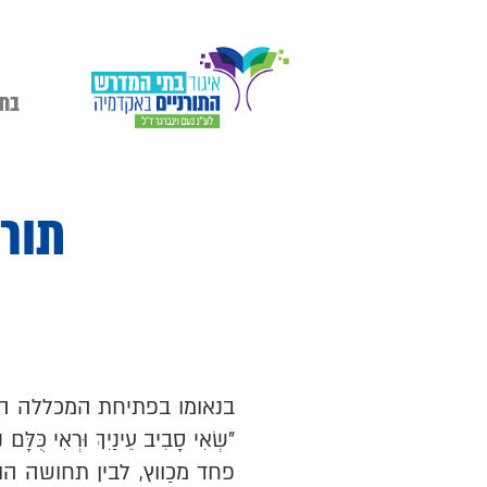
בתי
תורה
בנאומו בפתיחת המכללה הע
"שְׂאִי סָבִיב עֵינַיִךְ וּרְאִי כֻּ
פחד מכַווץ, לבין תחושה 